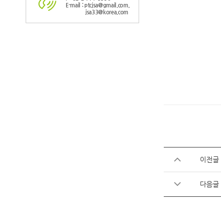
E-mail : ptcjsa@gmail.com,
jsa33@korea.com
이전글
다음글