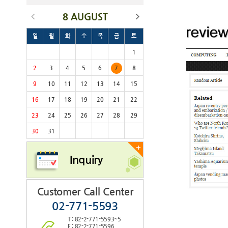
8 AUGUST
일
월
화
수
목
금
토
1
2
3
4
5
6
7
8
9
10
11
12
13
14
15
16
17
18
19
20
21
22
23
24
25
26
27
28
29
30
31
+
Inquiry
Customer Call Center
02-771-5593
T : 82-2-771-5593~5
F : 82-2-771-5596