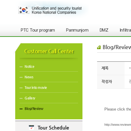
PTC Tour program
Panmunjom
DMZ
Infilt
Blog/Revie
Customer Call Center
Notice
제목
<
News
작성자
Tour into movie
Gallery
Blog/Review
Please
click t
http://www.review
Tour Schedule