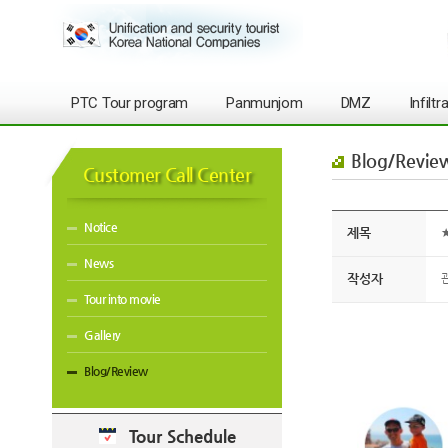
PTC Tour program
Panmunjom
DMZ
Infilt
Blog/Revie
Customer Call Center
Notice
제목
★
News
작성자
Tour into movie
Gallery
Blog/Review
Tour Schedule