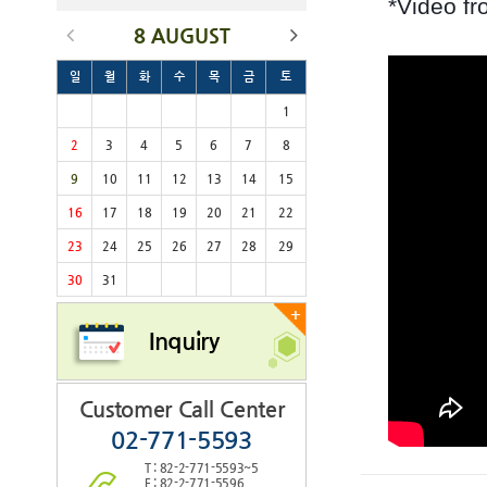
*Video f
8 AUGUST
일
월
화
수
목
금
토
1
2
3
4
5
6
7
8
9
10
11
12
13
14
15
16
17
18
19
20
21
22
23
24
25
26
27
28
29
30
31
+
Inquiry
Customer Call Center
02-771-5593
T : 82-2-771-5593~5
F : 82-2-771-5596