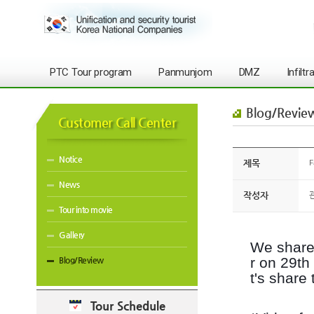
PTC Tour program
Panmunjom
DMZ
Infilt
Blog/Revie
Customer Call Center
Notice
제목
F
News
작성자
Tour into movie
Gallery
We share 
r on 29th
Blog/Review
t's share
Tour Schedule