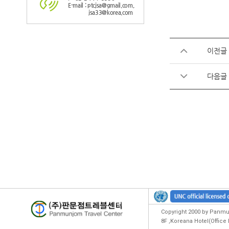
E-mail : ptcjsa@gmail.com,
jsa33@korea.com
이전글
다음글
Copyright 2000 by Panmun
8F ,Koreana Hotel(Offic