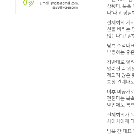
E-mail : ptcjsa@gmail.com,
상됐다. 북측
jsa33@korea.com
다"라고 장담
전체회의 개시
선을 바라는 
않는다"고 말
남측 수석대표
부응하는 좋은
정반대로 알려
알려진 리 위
제되지 않은 
통상 관례대로
이후 비공개로
견한다는 북측
발언에도 북측
전체회의가 1
사이사이에 대
남북 간 대표