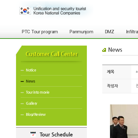
PTC Tour program
Panmunjom
DMZ
Infilt
News
Customer Call Center
Notice
제목
a
News
작성자
Tour into movie
Gallery
Blog/Review
Tour Schedule