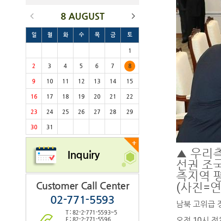
8 AUGUST
일
월
화
수
목
금
토
1
2
3
4
5
6
7
8
9
10
11
12
13
14
15
16
17
18
19
20
21
22
23
24
25
26
27
28
29
30
31
+
▲ 우리
Inquiry
선권 조
측지역 
Customer Call Center
(사진=
02-771-5593
남북 고위급 
T : 82-2-771-5593~5
오전 10시 
F : 82-2-771-5596