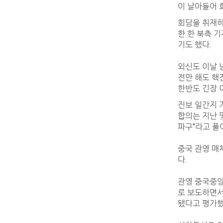
이 날아들어 
회담을 취재하
한 한 북측 
기도 했다.
외신도 이날 
전만 해도 핵
한반도 긴장 
진보 일간지 
합의는 지난 
파구"라고 풀
중국 관영 매
다.
관영 중국중앙
로 보도하면서
됐다고 평가했