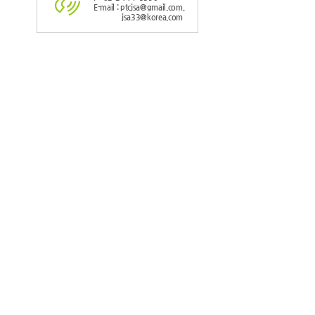
E-mail : ptcjsa@gmail.com,
jsa33@korea.com