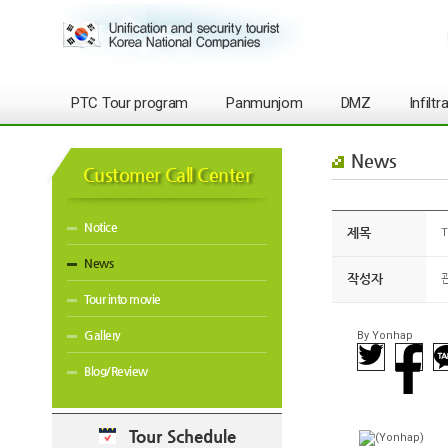
PTC Tour program
Panmunjom
DMZ
Infilt
News
Customer Call Center
Notice
제목
T
News
작성자
Tour into movie
Gallery
By Yonhap
Blog/Review
Tour Schedule