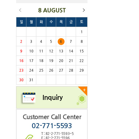
8 AUGUST
일
월
화
수
목
금
토
1
2
3
4
5
6
7
8
9
10
11
12
13
14
15
16
17
18
19
20
21
22
23
24
25
26
27
28
29
30
31
+
Inquiry
Customer Call Center
02-771-5593
T : 82-2-771-5593~5
F : 82-2-771-5596